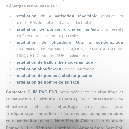
d’
énergies renouvelables
:
Installation de climatisation réversible
(chaude et
froide) : Résidentielle, tertiaire, industrielle
Installation de pompe à chaleur air/eau
: Différents
modèles et raccordement possibles
Installation de chaudière Gaz à condensation
(Chaudière Gaz murale FRISQUET, Chaudière Gaz sol
FRISQUET, Chaudière AUER pulsatoire)
Installation de ballon thermodynamique
Installation chauffe-eau
vertical mur/socle
Installation de pompe à chaleur piscine
Installation de pompe de surface
Contactez CLIM PAC ENR
, votre spécialiste en
chauffage et
climatisation à Béthune (Laventie)
, pour
l’installation de
climatiseur et de chauffage
ainsi que pour
le
dépannage
,
l’entretien
et les
services complémentaires
en climatisation
, dans le
Nord Pas-de-Calais
et en
Hauts-de
France
à
Lille
,
Béthune
, Hazebrouck,
Armentières
, Saint-Pol-