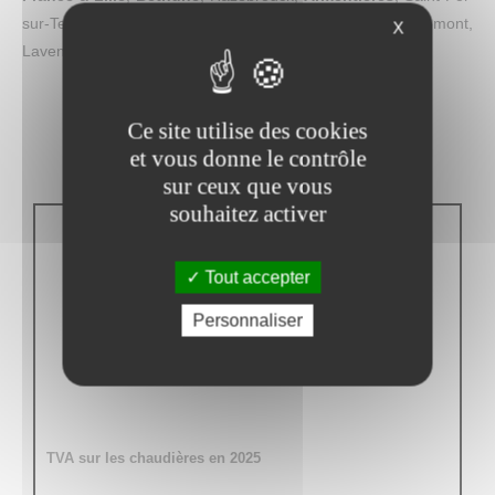
sur-Ternoise, Saint-Omer, Arras, Lens, Calais, Deulemont,
X
Laventie, Comines, Halluin et leurs environs.
DEVIS GRATUIT !
Ce site utilise des cookies
et vous donne le contrôle
sur ceux que vous
ACTUALITÉS
souhaitez activer
Tout accepter
Personnaliser
TVA sur les chaudières en 2025