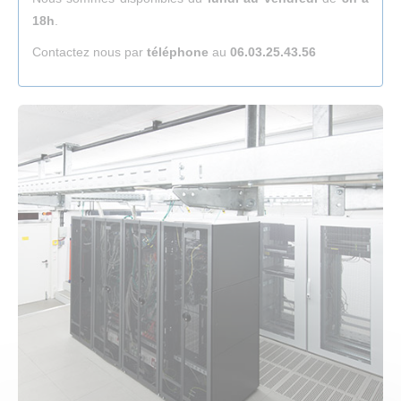
18h
.
Contactez nous par
téléphone
au
06.03.25.43.56