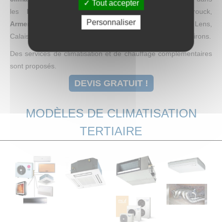
Tout accepter
les
Hauts-de France
à
Lille
,
Béthune
, Hazebrouck,
Personnaliser
Armentières
, Saint-Pol-sur-Ternoise, Saint-Omer, Arras, Lens,
Calais, Comines, Halluin, Deulemont, Laventie et leurs environs.
Des services de climatisation et de chauffage complémentaires
sont proposés.
DEVIS GRATUIT !
MODÈLES DE CLIMATISATION
TERTIAIRE