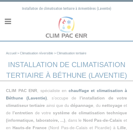
Panneau de gestion des cookies
Installation de climatisation tertiaire à Armentières (Laventie)
Accueil
>
Climatisation réversible
>
Climatisation tertiaire
INSTALLATION DE CLIMATISATION
TERTIAIRE À BÉTHUNE (LAVENTIE)
CLIM PAC ENR
, spécialiste en
chauffage et climatisation à
Béthune (Laventie)
, s’occupe de
l’installation de votre
climatiseur tertiaire
ainsi que du
dépannage
, du
nettoyage
et
de
l’entretien
de votre
système de climatisation technique
(informatique, laboratoire, ...)
, dans
le
Nord Pas-de-Calais
et
en
Hauts-de France
(Nord Pas-de-Calais et Picardie) à
Lille
,